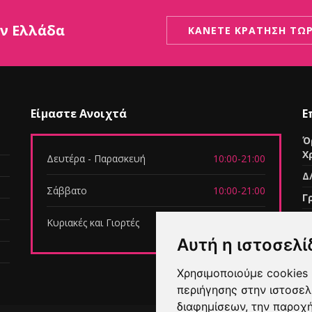
ην Ελλάδα
ΚΑΝΕΤΕ ΚΡΑΤΗΣΗ ΤΩΡ
Είμαστε Ανοιχτά
Ε
Ό
Χ
Δευτέρα - Παρασκευή
10:00-21:00
Δ
Σάββατο
10:00-21:00
Γ
E
Κυριακές και Γιορτές
10:00-21:00
B
Αυτή η ιστοσελί
Χρησιμοποιούμε cookies 
περιήγησης στην ιστοσελ
διαφημίσεων, την παροχή