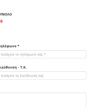
ΣΥΝΟΛΟ
€0
ηλέφωνο *
ιεύθυνση - Τ.Κ.