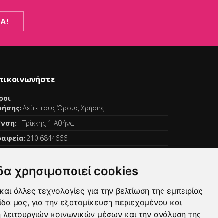
Α!
πικοινωνήστε
ροι
ρήσης:
Δείτε τους Όρους Χρήσης
/νση:
Τρίκκης 1-Αθήνα
ραφεία:
210 6844666
mail:
info@spitispa.gr
log:
Δείτε τις Αναρτήσεις
δα χρησιμοποιεί cookies
και άλλες τεχνολογίες για την βελτίωση της εμπειρίας
ίδα μας, για την εξατομίκευση περιεχομένου και
 λειτουργιών κοινωνικών μέσων και την ανάλυση της