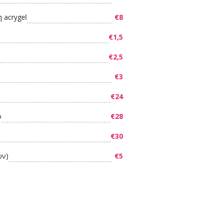
 acrygel
€8
€1,5
€2,5
€3
€24
ο
€28
€30
ών)
€5