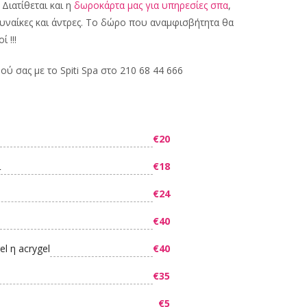
 Διατίθεται και η
δωροκάρτα μας για υπηρεσίες σπα
,
γυναίκες και άντρες. Το δώρο που αναμφισβήτητα θα
 !!!
ού σας με το Spiti Spa στο 210 68 44 666
€20
ι
€18
€24
€40
l η acrygel
€40
€35
€5